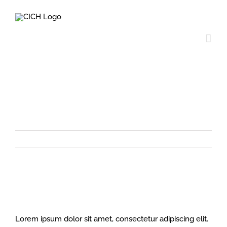
Skip
to
content
Australia
View
Larger
Image
Lorem ipsum dolor sit amet, consectetur adipiscing elit.