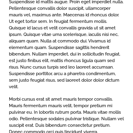
Suspendisse id mattis augue. Proin eget imperdiet nulla.
Pellentesque convallis dolor suscipit, ullamcorper
mauris vel, maximus ante. Maecenas id rhoncus dolor.
Ut eget tortor sem. In feugiat fermentum mollis.
Quisque id lacus et velit convallis gravida ut sit amet
ipsum. Quisque vitae urna scelerisque, iaculis nisi nec,
aliquam quam. Nulla at commodo dui. Vivamus id
elementum quam. Suspendisse sagittis hendrerit
bibendum. Nullam imperdiet, dui in sollicitudin feugiat,
est justo finibus elit, mattis rhoncus ligula quam sed
risus. Nunc cursus turpis sed leo laoreet accumsan.
Suspendisse porttitor, arcu a pharetra condimentum,
sem justo feugiat risus, sed laoreet dolor dolor dictum
velit.
Morbi cursus erat sit amet mauris tempor convallis.
Mauris fermentum mauris velit, tempor pretium mi
pulvinar eu. In lobortis rutrum porta. Mauris vitae mollis
odio. Pellentesque sodales pulvinar tristique. Nullam vel
suscipit erat. Duis bibendum consectetur pretium.
Donec commodo orci quis tincidunt viverra.