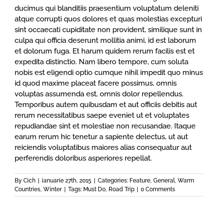
ducimus qui blanditiis praesentium voluptatum deleniti
atque corrupti quos dolores et quas molestias excepturi
sint occaecati cupiditate non provident, similique sunt in
culpa qui officia deserunt mollitia animi, id est laborum
et dolorum fuga. Et harum quidem rerum facilis est et
expedita distinctio. Nam libero tempore, cum soluta
nobis est eligendi optio cumque nihil impedit quo minus
id quod maxime placeat facere possimus, omnis
voluptas assumenda est, omnis dolor repellendus.
Temporibus autem quibusdam et aut officiis debitis aut
rerum necessitatibus saepe eveniet ut et voluptates
repudiandae sint et molestiae non recusandae. Itaque
earum rerum hic tenetur a sapiente delectus, ut aut
reiciendis voluptatibus maiores alias consequatur aut
perferendis doloribus asperiores repellat.
By
Cich
|
ianuarie 27th, 2015
|
Categories:
Feature
,
General
,
Warm
Countries
,
Winter
|
Tags:
Must Do
,
Road Trip
|
0 Comments