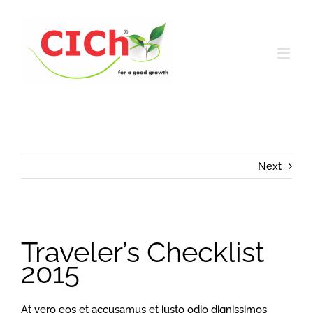
Skip
to
content
Next
View
Traveler’s Checklist
Larger
Image
2015
At vero eos et accusamus et iusto odio dignissimos