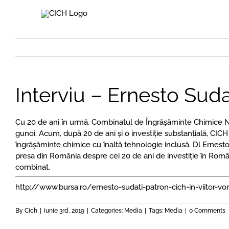
Skip
to
content
Interviu – Ernesto Suda
Cu 20 de ani în urmă, Combinatul de Îngrășăminte Chimice Năvo
gunoi. Acum, după 20 de ani și o investiție substanțială, CIC
îngrășăminte chimice cu înaltă tehnologie inclusă. Dl Ernesto
presa din România despre cei 20 de ani de investiție în Români
combinat.
http://www.bursa.ro/ernesto-sudati-patron-cich-in-viitor-v
By
Cich
|
iunie 3rd, 2019
|
Categories:
Media
|
Tags:
Media
|
0 Comments