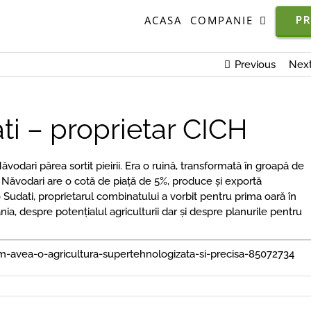
ACASA
COMPANIE
P
Previous
Nex
ti – proprietar CICH
dari părea sortit pieirii. Era o ruină, transformată în groapă de
H Năvodari are o cotă de piață de 5%, produce și exportă
 Sudati, proprietarul combinatului a vorbit pentru prima oară în
a, despre potențialul agriculturii dar și despre planurile pentru
om-avea-o-agricultura-supertehnologizata-si-precisa-85072734