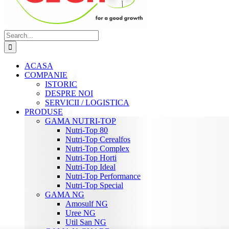
Search
for:
ACASA
COMPANIE
ISTORIC
DESPRE NOI
SERVICII / LOGISTICA
PRODUSE
GAMA NUTRI-TOP
Nutri-Top 80
Nutri-Top Cerealfos
Nutri-Top Complex
Nutri-Top Horti
Nutri-Top Ideal
Nutri-Top Performance
Nutri-Top Special
GAMA NG
Amosulf NG
Uree NG
Util San NG