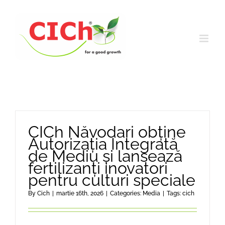
Skip
to
content
CICh Năvodari obține
Autorizația Integrată
de Mediu și lansează
fertilizanți inovatori
pentru culturi speciale
By
Cich
|
martie 16th, 2026
|
Categories:
Media
|
Tags:
cich