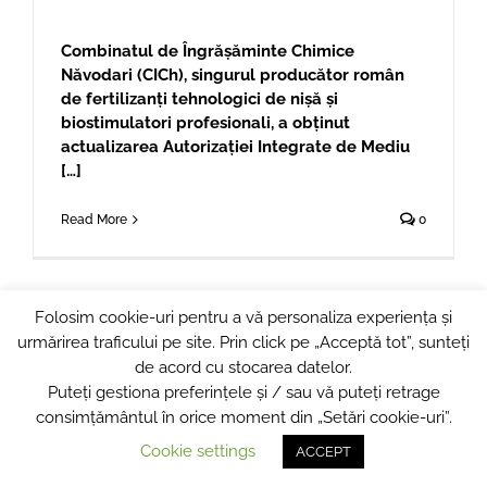
Combinatul de Îngrășăminte Chimice
Năvodari (CICh)
, singurul producător român
de fertilizanți tehnologici de nișă și
biostimulatori profesionali, a obținut
actualizarea Autorizației Integrate de Mediu
[…]
Read More
0
Folosim cookie-uri pentru a vă personaliza experiența și
urmărirea traficului pe site. Prin click pe „Acceptă tot”, sunteți
© Copyright 2024
COMBINATUL DE INGRASAMINTE CHIMICE
de acord cu stocarea datelor.
NAVODARI
Puteți gestiona preferințele și / sau vă puteți retrage
consimțământul în orice moment din „Setări cookie-uri”.
Powered by
BRILLIANT
Cookie settings
ACCEPT