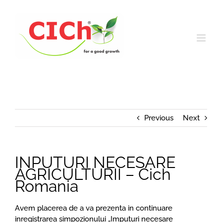
Skip
to
content
Previous
Next
INPUTURI NECESARE
AGRICULTURII – Cich
Romania
Avem placerea de a va prezenta in continuare
inregistrarea simpozionului „Imputuri necesare