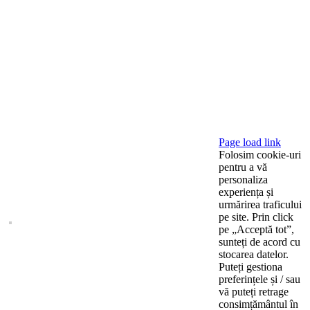
Page load link
Folosim cookie-uri
pentru a vă
personaliza
experiența și
urmărirea traficului
pe site. Prin click
pe „Acceptă tot”,
sunteți de acord cu
stocarea datelor.
Puteți gestiona
preferințele și / sau
vă puteți retrage
consimțământul în