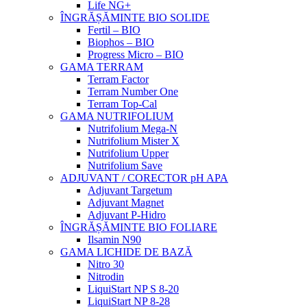
Life NG+
ÎNGRĂȘĂMINTE BIO SOLIDE
Fertil – BIO
Biophos – BIO
Progress Micro – BIO
GAMA TERRAM
Terram Factor
Terram Number One
Terram Top-Cal
GAMA NUTRIFOLIUM
Nutrifolium Mega-N
Nutrifolium Mister X
Nutrifolium Upper
Nutrifolium Save
ADJUVANT / CORECTOR pH APA
Adjuvant Targetum
Adjuvant Magnet
Adjuvant P-Hidro
ÎNGRĂȘĂMINTE BIO FOLIARE
Ilsamin N90
GAMA LICHIDE DE BAZĂ
Nitro 30
Nitrodin
LiquiStart NP S 8-20
LiquiStart NP 8-28