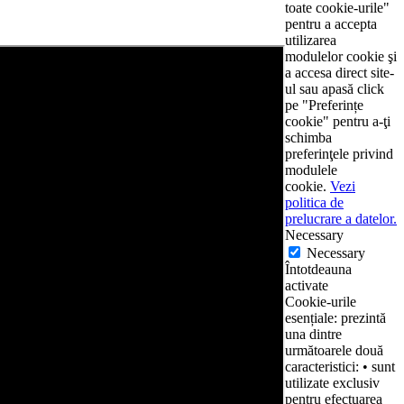
toate cookie-urile"
pentru a accepta
utilizarea
modulelor cookie şi
a accesa direct site-
ul sau apasă click
pe "Preferințe
cookie" pentru a-ţi
schimba
preferinţele privind
modulele
cookie.
Vezi
politica de
prelucrare a datelor.
Necessary
Necessary
Întotdeauna
activate
Cookie-urile
esențiale: prezintă
una dintre
următoarele două
caracteristici: • sunt
utilizate exclusiv
pentru efectuarea