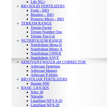
Life NG+
BIO SOLID FERTILIZERS
Fertil – BIO
Biophos – BIO
Progress Micro – BIO
TERRAM RANGE
Terram Factor
Terram Number One
Terram Top-Cal
NUTRIFOLIUM RANGE
Nutrifolium Mega-N
Nutrifolium Mister X
Nutrifolium UPPER
Nutrifolium SAVE
ADJUVANT/WATER pH CORRECTOR
Adjuvant Targetum
Adjuvant Magnet
Adjuvant P-Hidro
BIO FOLIAR FERTILIZERS
Ilsamin N90
BASIC LIQUIDS
Nitro 30
Nitrodin
LiquiStart NP S 8-20
LiquiStart NP 8-28