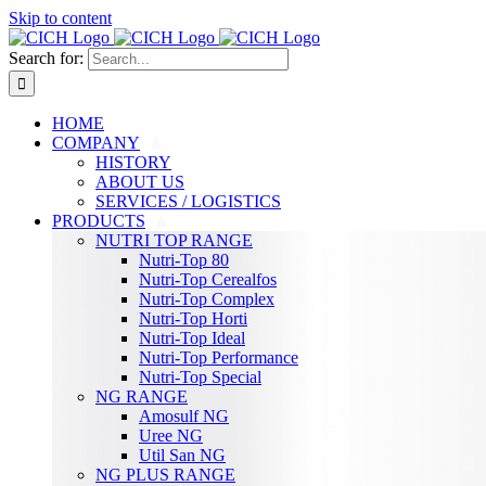
Skip to content
Search for:
HOME
COMPANY
HISTORY
ABOUT US
SERVICES / LOGISTICS
PRODUCTS
NUTRI TOP RANGE
Nutri-Top 80
Nutri-Top Cerealfos
Nutri-Top Complex
Nutri-Top Horti
Nutri-Top Ideal
Nutri-Top Performance
Nutri-Top Special
NG RANGE
Amosulf NG
Uree NG
Util San NG
NG PLUS RANGE