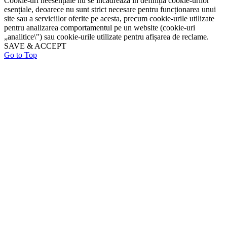
Cookie-uri neesențiale nu se încadrează în definiția cookie-urilor
esențiale, deoarece nu sunt strict necesare pentru funcționarea unui
site sau a serviciilor oferite pe acesta, precum cookie-urile utilizate
pentru analizarea comportamentul pe un website (cookie-uri
„analitice\") sau cookie-urile utilizate pentru afișarea de reclame.
SAVE & ACCEPT
Go to Top