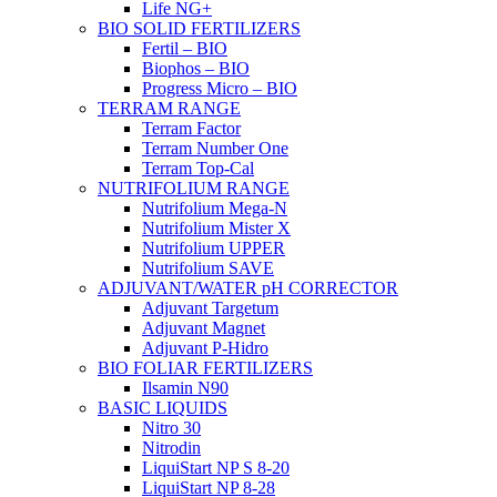
Life NG+
BIO SOLID FERTILIZERS
Fertil – BIO
Biophos – BIO
Progress Micro – BIO
TERRAM RANGE
Terram Factor
Terram Number One
Terram Top-Cal
NUTRIFOLIUM RANGE
Nutrifolium Mega-N
Nutrifolium Mister X
Nutrifolium UPPER
Nutrifolium SAVE
ADJUVANT/WATER pH CORRECTOR
Adjuvant Targetum
Adjuvant Magnet
Adjuvant P-Hidro
BIO FOLIAR FERTILIZERS
Ilsamin N90
BASIC LIQUIDS
Nitro 30
Nitrodin
LiquiStart NP S 8-20
LiquiStart NP 8-28