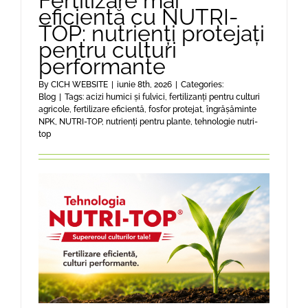
Fertilizare mai
eficientă cu NUTRI-
TOP: nutrienți protejați
pentru culturi
performante
By
CICH WEBSITE
|
iunie 8th, 2026
|
Categories:
Blog
|
Tags:
acizi humici și fulvici
,
fertilizanți pentru culturi
agricole
,
fertilizare eficientă
,
fosfor protejat
,
îngrășăminte
NPK
,
NUTRI-TOP
,
nutrienți pentru plante
,
tehnologie nutri-
top