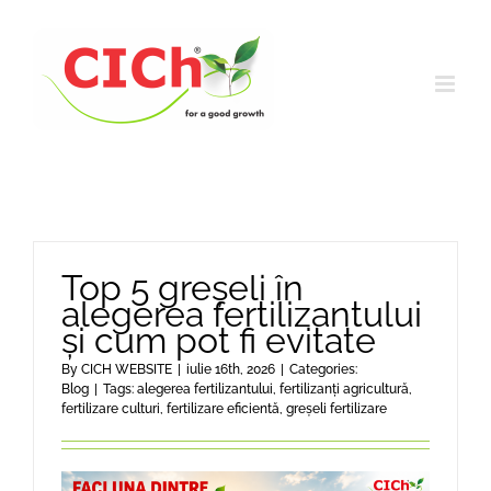
Skip
to
content
Top 5 greșeli în
alegerea fertilizantului
și cum pot fi evitate
By
CICH WEBSITE
|
iulie 16th, 2026
|
Categories:
Blog
|
Tags:
alegerea fertilizantului
,
fertilizanți agricultură
,
fertilizare culturi
,
fertilizare eficientă
,
greșeli fertilizare