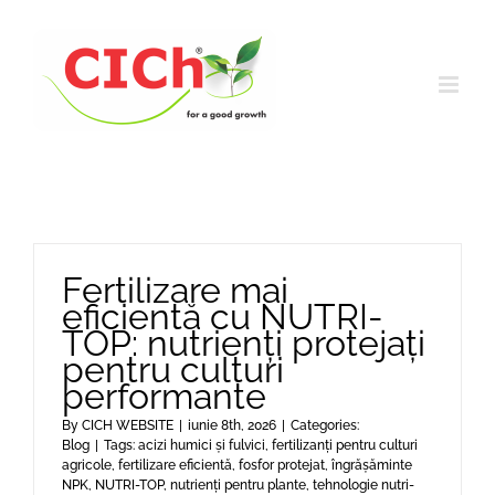
Skip
to
content
Fertilizare mai
eficientă cu NUTRI-
TOP: nutrienți protejați
pentru culturi
performante
By
CICH WEBSITE
|
iunie 8th, 2026
|
Categories:
Blog
|
Tags:
acizi humici și fulvici
,
fertilizanți pentru culturi
agricole
,
fertilizare eficientă
,
fosfor protejat
,
îngrășăminte
NPK
,
NUTRI-TOP
,
nutrienți pentru plante
,
tehnologie nutri-