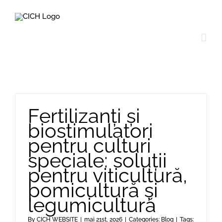
Skip
to
content
Fertilizanți și
biostimulatori
pentru culturi
speciale: soluții
pentru viticultură,
pomicultură și
legumicultură
By
CICH WEBSITE
|
mai 21st, 2026
|
Categories:
Blog
|
Tags: