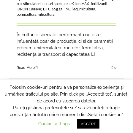
bio-stimulatori
,
culturi speciale
,
eK-lon MAX
,
fertilizanti
,
IDRON Ca(NPK) B.T.C. 10.5.23 + ME
,
legumicultura
,
pomicultura
,
viticultura
În culturile speciale, performanța nu este
influențată doar de producție, ci și de parametri
precum uniformitatea fructelor, fermitatea,
rezistența la transport și capacitatea […]
Read More
0
Folosim cookie-uri pentru a vă personaliza experiența și
urmărirea traficului pe site. Prin click pe „Acceptă tot”, sunteți
de acord cu stocarea datelor.
Puteți gestiona preferințele și / sau vă puteți retrage
© Copyright 2024
COMBINATUL DE INGRASAMINTE CHIMICE
NAVODARI
consimțământul în orice moment din „Setări cookie-uri”.
Cookie settings
Powered by
BRILLIANT
ACCEPT