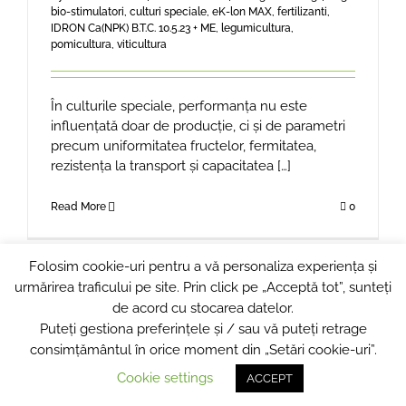
bio-stimulatori
,
culturi speciale
,
eK-lon MAX
,
fertilizanti
,
IDRON Ca(NPK) B.T.C. 10.5.23 + ME
,
legumicultura
,
pomicultura
,
viticultura
În culturile speciale, performanța nu este
influențată doar de producție, ci și de parametri
precum uniformitatea fructelor, fermitatea,
rezistența la transport și capacitatea […]
Read More
0
Folosim cookie-uri pentru a vă personaliza experiența și
urmărirea traficului pe site. Prin click pe „Acceptă tot”, sunteți
de acord cu stocarea datelor.
Puteți gestiona preferințele și / sau vă puteți retrage
© Copyright 2024
COMBINATUL DE INGRASAMINTE CHIMICE
NAVODARI
consimțământul în orice moment din „Setări cookie-uri”.
Cookie settings
Powered by
BRILLIANT
ACCEPT