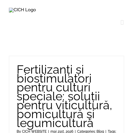
Skip
to
content
Fertilizanți și
biostimulatori
pentru culturi
speciale: soluții
pentru viticultură,
pomicultură și
legumicultură
By
CICH WEBSITE
|
mai 21st, 2026
|
Categories:
Blog
|
Tags: